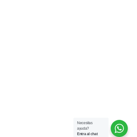
La casa que viste tu casa
Legales
Redes
Sobre la empresa
Necesitas
ayuda?
Entra al chat